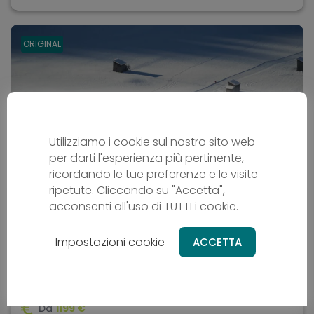
ORIGINAL
Utilizziamo i cookie sul nostro sito web
per darti l'esperienza più pertinente,
ricordando le tue preferenze e le visite
ripetute. Cliccando su "Accetta",
Sci di fondo nelle Dolomiti
acconsenti all'uso di TUTTI i cookie.
Safari
Impostazioni cookie
ACCETTA
Sci di fondo
Trentino-Alto Adige - IT
Da
1199 €