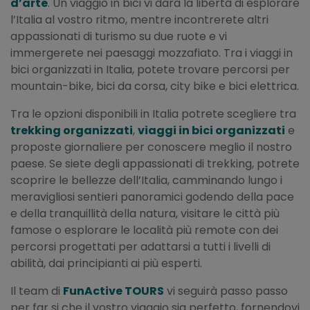
d’arte
. Un viaggio in bici vi darà la libertà di esplorare
l’Italia al vostro ritmo, mentre incontrerete altri
appassionati di turismo su due ruote e vi
immergerete nei paesaggi mozzafiato. Tra i viaggi in
bici organizzati in Italia, potete trovare percorsi per
mountain-bike, bici da corsa, city bike e bici elettrica.
Tra le opzioni disponibili in Italia potrete scegliere tra
trekking organizzati
,
viaggi in bici organizzati
e
proposte giornaliere per conoscere meglio il nostro
paese. Se siete degli appassionati di trekking, potrete
scoprire le bellezze dell’Italia, camminando lungo i
meravigliosi sentieri panoramici godendo della pace
e della tranquillità della natura, visitare le città più
famose o esplorare le località più remote con dei
percorsi progettati per adattarsi a tutti i livelli di
abilità, dai principianti ai più esperti.
Il team di
FunActive TOURS
vi seguirà passo passo
per far si che il vostro viaggio sia perfetto, fornendovi