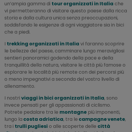
un’ampia gamma di
tour organizzati in Italia
che
vi permetteranno di visitare questo paese dalla ricca
storia e dalla cultura unica senza preoccupazioni,
soddisfando le esigenze di ogni viaggiatore sia in bici
che a piedi.
I
trekking organizzati in Italia
vi faranno scoprire
le bellezze del paese, camminare lungo meravigliosi
sentieri panoramici godendo della pace e della
tranquillità della natura, visitare le città più famose o
esplorare le località più remote con dei percorsi più
o meno impegnativi a seconda del vostro livello di
allenamento.
I nostri
viaggi in bici organizzati in Italia
, sono
invece pensati per gli appassionati di ciclismo.
Potrete pedalare tra le
montagne
più imponenti,
lungo la
costa adriatica
, tra le
campagne venete
,
tra i
trulli pugliesi
o alle scoperte delle
città