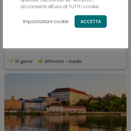
acconsenti all'uso di TUTTI i cookie.
L´Oman in bicicletta
Impostazioni cookie
ACCETTA
Cicloturismo
OM - Oman
Da
2669 €
10 giorni
difficoltà - media