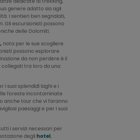
anze dedicate al trekking,
suo genere adatto sia agli
tà. I sentieri ben segnalati,
i. Gli escursionisti possono
niche delle Dolomiti.
,
nota per le sue scogliere
sionisti possono esplorare
tinazione da non perdere è il
i collegati tra loro da una
i suoi splendidi laghi e i
elle foreste incontaminate
no anche tour che vi faranno
igliosi paesaggi e per i suoi
tti i servizi necessari per
enotazione degli
hotel
,