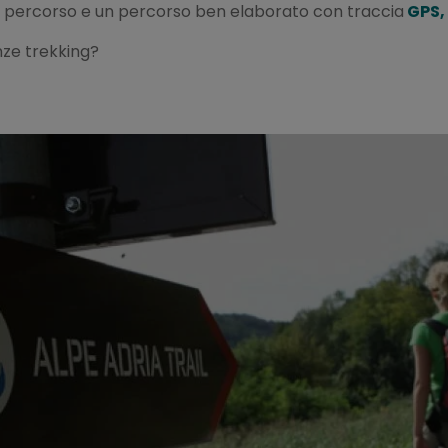
l percorso e un percorso ben elaborato con traccia
GPS,
nze trekking?