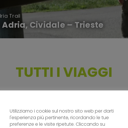
ria Trail
 Adria, Cividale – Trieste
TUTTI I VIAGGI
end o una settimana all’insegna dell’avventura, della natu
senza pensieri.
Utilizziamo i cookie sul nostro sito web per darti
l'esperienza più pertinente, ricordando le tue
preferenze e le visite ripetute. Cliccando su