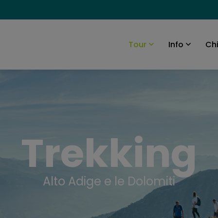
Ch
Tour
Info
Trekking
Alto Adige e le Dolomiti