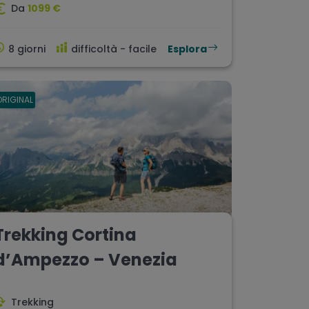
Da
1099 €
8 giorni
difficoltà - facile
Esplora
ORIGINAL
Trekking Cortina
d’Ampezzo – Venezia
Trekking