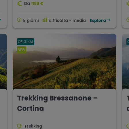
Da
1189 €
8 giorni
difficoltà - media
Esplora
ORIGINAL
NEW
Trekking Bressanone –
Cortina
Trekking