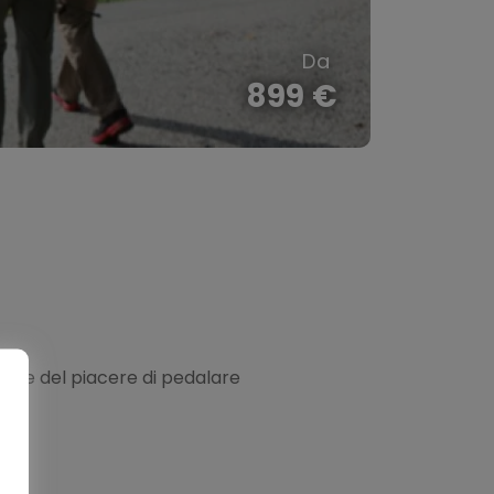
Trek a
899 €
Viag
ra e del piacere di pedalare