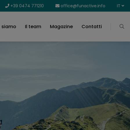
+39 0474 771210
office@funactive.info
IT
i siamo
Il team
Magazine
Contatti