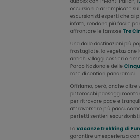
dubbio: con i “Monti Pallidi”, l’
escursioni e arrampicate sull
escursionisti esperti che ai p
infatti, rendono più facile pe
affrontare le famose
Tre C
Una delle destinazioni più pop
frastagliate, la vegetazione 
antichi villaggi costieri e a
Parco Nazionale delle
Cinqu
rete di sentieri panoramici.
Offriamo, però, anche altre 
pittoreschi paesaggi montani.
per ritrovare pace e tranqui
attraversare più paesi, come
perfetti sentieri escursionisti
Le
vacanze trekking di Fu
garantire un’esperienza conf