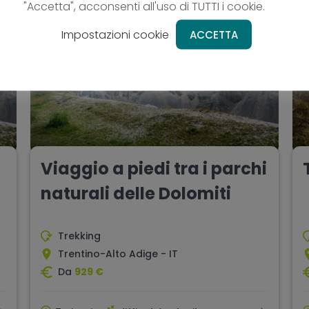
"Accetta", acconsenti all'uso di TUTTI i cookie.
Impostazioni cookie
ACCETTA
ORIGINAL
Viaggio a piedi tra i parchi
naturali delle Dolomiti
Trekking
Trentino-Alto Adige - IT
Da
929 €