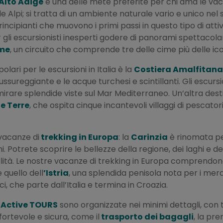
Alto Adige
è una delle mete preferite per chi ama le vac
e Alpi; si tratta di un ambiente naturale vario e unico nel 
rincipianti che muovono i primi passi in questo tipo di attivi
r gli escursionisti inesperti godere di panorami spettacolar
ime
, un circuito che comprende tre delle cime più delle ico
olari per le escursioni in Italia è la
Costiera Amalfitana
lussureggiante e le acque turchesi e scintillanti. Gli escur
mmirare splendide viste sul Mar Mediterraneo. Un’altra des
e Terre
, che ospita cinque incantevoli villaggi di pescator
vacanze di
trekking in Europa
: la
Carinzia
è rinomata per 
 Potrete scoprire le bellezze della regione, dei laghi e d
llità. Le nostre vacanze di trekking in Europa comprendo
 quello dell
’Istria
, una splendida penisola nota per i merav
ci, che parte dall’Italia e termina in Croazia.
nActive TOURS
sono organizzate nei minimi dettagli, con tu
ortevole e sicura, come il
trasporto dei bagagli
, la pr