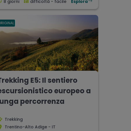
8 giorni
difficoltà - facile
Esplora
ORIGINAL
Trekking E5: Il sentiero
escursionistico europeo a
lunga percorrenza
Trekking
Trentino-Alto Adige - IT