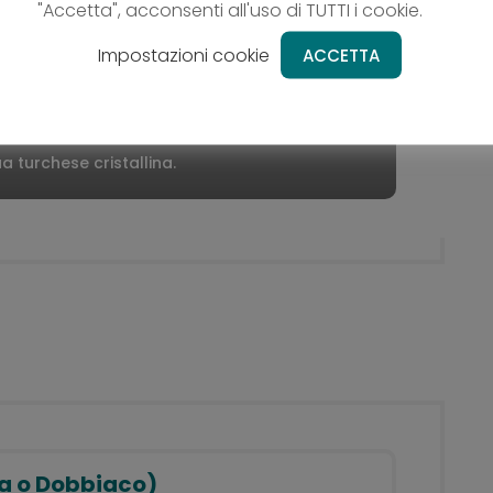
"Accetta", acconsenti all'uso di TUTTI i cookie.
Impostazioni cookie
ACCETTA
La V
Pic
a turchese cristallina.
peti
sa o Dobbiaco)