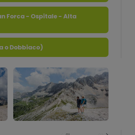
n Forca - Ospitale - Alta
sa o Dobbiaco)