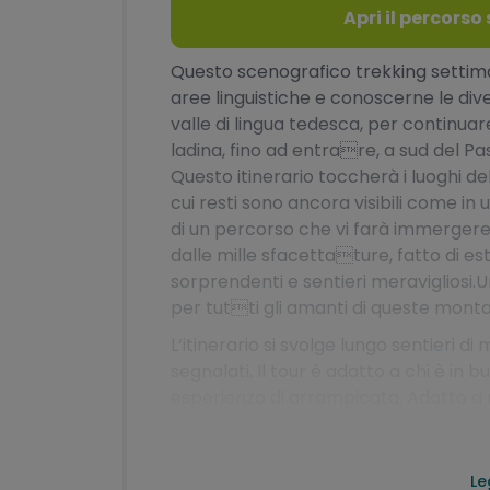
Apri il percors
Questo scenografico trekking settim
aree linguistiche e conoscerne le divers
valle di lingua tedesca, per continuare
ladina, fino ad entrare, a sud del Pas
Questo itinerario toccherà i luoghi del
cui resti sono ancora visibili come in
di un percorso che vi farà immerge
dalle mille sfacettature, fatto di e
sorprendenti e sentieri meravigliosi.
per tutti gli amanti di queste mont
L‘itinerario si svolge lungo sentieri d
segnalati. Il tour è adatto a chi è in 
esperienza di arrampicata. Adatto a r
Servizi inclusi e n
Le