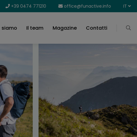
+39 0474 771210
office@funactive.info
IT
i siamo
Il team
Magazine
Contatti