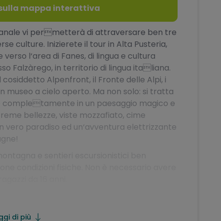
o sulla mappa interattiva
anale vi permetterà di attraversare ben tre
e culture. Inizierete il tour in Alta Pusteria,
 verso l‘area di Fanes, di lingua e cultura
so Falzàrego, in territorio di lingua italiana.
 cosiddetto Alpenfront, il Fronte delle Alpi, i
 un museo a cielo aperto. Ma non solo: si tratta
re completamente in un paesaggio magico e
streme bellezze, viste mozzafiato, cime
Un vero paradiso ed un‘avventura elettrizzante
agne!
i montagna e sentieri escursionistici ben
buone condizioni fisiche. Non è necessario avere
agazzi da 16 anni.
on inclusi
ggi di più