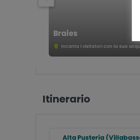
tutta la durata del tour
Assicurazione medico/bagaglio
Braies
Incanta i visitatori con la sua acqu
Itinerario
Alta Pusteria (Villabas