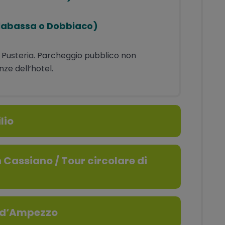
illabassa o Dobbiaco)
lta Pusteria. Parcheggio pubblico non
nze dell‘hotel.
lio
n Cassiano / Tour circolare di
a d‘Ampezzo