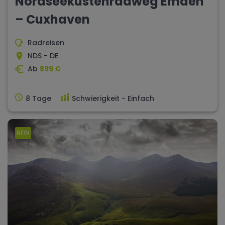
Nordseeküstenradweg Emden
– Cuxhaven
Radreisen
NDS - DE
Ab
899 €
8 Tage
Schwierigkeit - Einfach
NEW