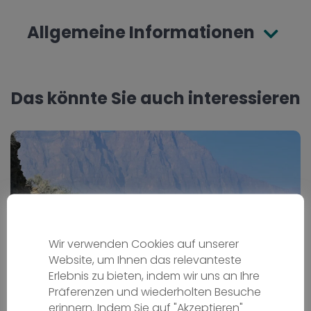
Allgemeine Informationen
Das könnte Sie auch interessieren
Wir verwenden Cookies auf unserer
Website, um Ihnen das relevanteste
Erlebnis zu bieten, indem wir uns an Ihre
Präferenzen und wiederholten Besuche
Oman auf zwei Rädern
erinnern. Indem Sie auf "Akzeptieren"