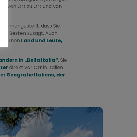
los von Ort zu Ort und von
usammengestellt, dass Sie
 am Besten zusagt. Auch
nd lernen
Land und Leute,
dern in „Bella Italia“
. Sie
ter
direkt vor Ort in Italien
r Geografie Italiens, der