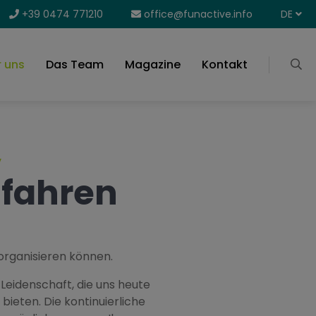
+39 0474 771210
office@funactive.info
DE
 uns
Das Team
Magazine
Kontakt
,
dfahren
 organisieren können.
eidenschaft, die uns heute
ieten. Die kontinuierliche