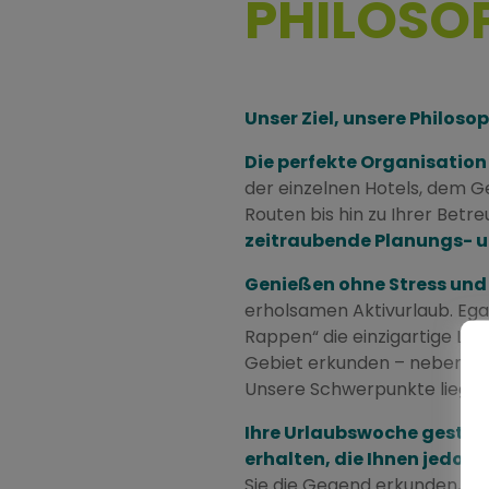
PHILOSO
Unser Ziel, unsere Philoso
Die perfekte Organisatio
der einzelnen Hotels, dem G
Routen bis hin zu Ihrer Betr
zeitraubende Planungs- u
Genießen ohne Stress und 
erholsamen Aktivurlaub. Ega
Rappen“ die einzigartige La
Gebiet erkunden – neben dem
Unsere Schwerpunkte liegen
Ihre Urlaubswoche gestalte
erhalten, die Ihnen jedoc
Sie die Gegend erkunden, kü