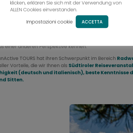
klicken, erklären Sie sich mit der Verwendung von
 So radeln, wandern oder langlaufen Sie Tag für Tag sorg
ALLEN Cookies einverstanden.
Impostazioni cookie
ACCETTA
keine sportlichen Höchstleistungen. Die Touren sind so z
 Schwierigkeitsgrade
das aussuchen können, was Ihnen
en so wie „Du und Ich“ kommen so voll auf Ihre Kosten u
us einer anderen Perspektive kennen.
FunActive TOURS hat ihren Schwerpunkt im Bereich
Radwan
er Vorteile, die wir Ihnen als
Südtiroler Reiseveranstal
igkeit (deutsch und italienisch), beste Kenntnisse de
nd Sitten.