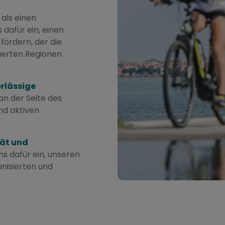
als einen
dafür ein, einen
fördern, der die
uerten Regionen
erlässige
an der Seite des
nd aktiven
tät und
ns dafür ein, unseren
anisierten und