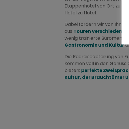
Etappenhotel von Ort zu Ort.
Hotel zu Hotel.
Dabei fordern wir von Ihnen 
aus
Touren verschiedener
wenig trainierte Büromensch
Gastronomie und Kultur
a
Die Radreiseabteilung von 
kommen voll in den Genuss all
bieten:
perfekte Zweisprach
Kultur, der Brauchtümer u