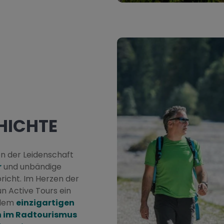
HICHTE
on der Leidenschaft
r
und unbändige
richt. Im Herzen der
n Active Tours ein
llem
einzigartigen
n im Radtourismus