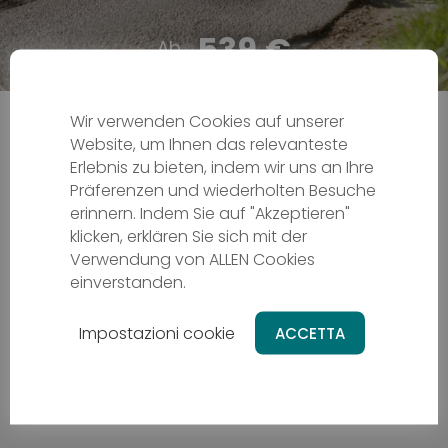
539 €
Wir verwenden Cookies auf unserer
Website, um Ihnen das relevanteste
ALLE TOUREN
Erlebnis zu bieten, indem wir uns an Ihre
Präferenzen und wiederholten Besuche
erinnern. Indem Sie auf "Akzeptieren"
Vorschläge für einen Tag, ein Wochenende oder eine
klicken, erklären Sie sich mit der
Woche voller Abenteuer in der Natur, ganz nach
Verwendung von ALLEN Cookies
Ihrem Tempo
einverstanden.
Impostazioni cookie
ACCETTA
Keine Ergebnisse gefunden.
Möchtest du die Filter entfernen?
Filter entfernen