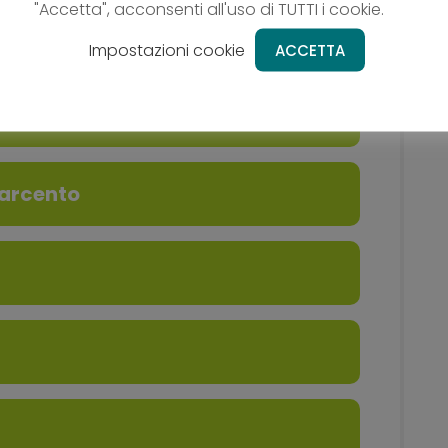
"Accetta", acconsenti all'uso di TUTTI i cookie.
ago
Impostazioni cookie
ACCETTA
l Friuli
 Tarcento