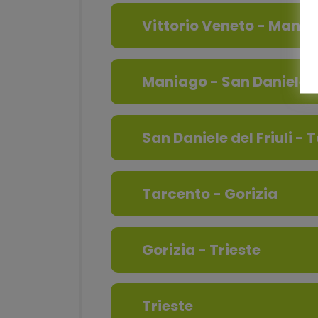
Vittorio Veneto - Mani
Maniago - San Daniele de
San Daniele del Friuli -
Tarcento - Gorizia
Gorizia - Trieste
Trieste