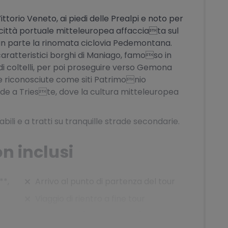
ittorio Veneto, ai piedi delle Prealpi e noto per
la città portuale mitteleuropea affacciata sul
gran parte la rinomata ciclovia Pedemontana.
aratteristici borghi di Maniago, famoso in
di coltelli, per poi proseguire verso Gemona
ambe riconosciute come siti Patrimonio
ude a Trieste, dove la cultura mitteleuropea
labili e a tratti su tranquille strade secondarie.
on inclusi
**,
Arrivo al punto di partenza del tour
Viaggio di rientro a fine tour
Tutti i pasti (pranzi e cene) e le