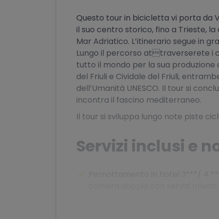
Questo tour in bicicletta vi porta da V
il suo centro storico, fino a Trieste, 
Mar Adriatico. L’itinerario segue in 
Lungo il percorso attraverserete i c
tutto il mondo per la sua produzione 
del Friuli e Cividale del Friuli, entr
dell’Umanità UNESCO. Il tour si concl
incontra il fascino mediterraneo.
Il tour si sviluppa lungo note piste cic
Servizi inclusi e n
Pernottamento in hotel 3***/ 4 **
camera doppia con servizi privati
Prima colazione