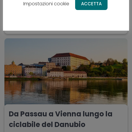
OM - Oman
Impostazioni cookie
ACCETTA
Da
2669 €
10 giorni
difficoltà - media
Da Passau a Vienna lungo la
ciclabile del Danubio