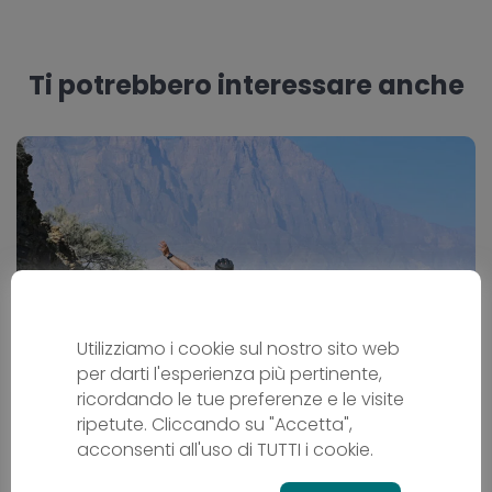
Ti potrebbero interessare anche
Utilizziamo i cookie sul nostro sito web
per darti l'esperienza più pertinente,
ricordando le tue preferenze e le visite
L´Oman in bicicletta
ripetute. Cliccando su "Accetta",
acconsenti all'uso di TUTTI i cookie.
Cicloturismo