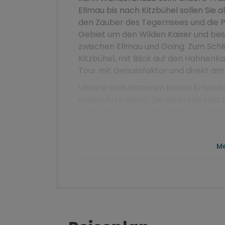
Ellmau bis nach Kitzbühel sollen Sie
den Zauber des Tegernsees und die Pe
Gebiet um den Wilden Kaiser und bes
zwischen Ellmau und Going. Zum Schl
Kitzbühel, mit Blick auf den Hahnenk
Tour mit Genussfaktor und direkt am 
Unsere Genusstouren bieten Erholung 
unberührte Natur. Die Strecken sind z
Höhendifferenzen zwischen ca. 300 
anspruchsvolleren Etappen gibt es a
gerne in Begleitung Ihres Vierbeiners.
Me
Die Tour ist einfach bis mittelschwe
geschotterten Forststraßen und es s
Schwindelfreiheit und Trittsicherheit
Enthaltene und n
Leistungen