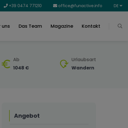
+39 0474 771210
office@funactive.info
DE
 uns
Das Team
Magazine
Kontakt
Ab
Urlaubsart
1048 €
Wandern
Angebot