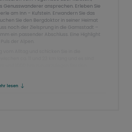
 als Genusswanderer ansprechen. Erleben Sie
rle am Inn – Kufstein. Erwandern Sie das
uchen Sie den Bergdoktor in seiner Heimat
uss noch der Zielsprung in die Gamsstadt –
amm ein passender Abschluss. Eine Highlight
Puls der Alpen.
vom Alltag und schicken Sie in die
wischen ca. 11 und 23 km lang und es sind
hm und 1000 hm zurückzulegen.Bei den
uch immer Varianten als Alternative. Auch
hr lesen
r, verläuft auf gut präparierten Wanderwegen,
ind keine Kletterpassagen dabei!
 sind notwendig.
icht enthaltene