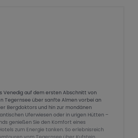
is Venedig auf dem ersten Abschnitt von
en Tegernsee über sanfte Almen vorbei an
 der Bergdoktors und hin zur mondänen
ntischen Uferwiesen oder in urigen Hütten –
nds genießen Sie den Komfort eines
Hotels zum Energie tanken. So erlebnisreich
umtouren vom Tegernsee über Kufstein,