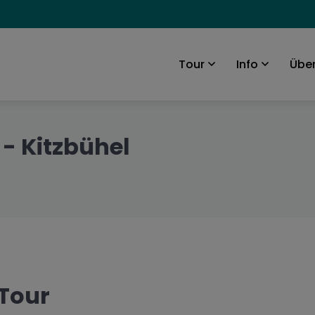
Über
Tour
Info
- Kitzbühel
 Tour