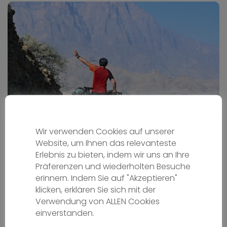
Oman auf zwei Rädern
Wir verwenden Cookies auf unserer
Website, um Ihnen das relevanteste
Erlebnis zu bieten, indem wir uns an Ihre
Radreisen
Präferenzen und wiederholten Besuche
OM - Oman
erinnern. Indem Sie auf "Akzeptieren"
Ab
2669 €
klicken, erklären Sie sich mit der
Verwendung von ALLEN Cookies
10 Tage
Schwierigkeit - media
einverstanden.