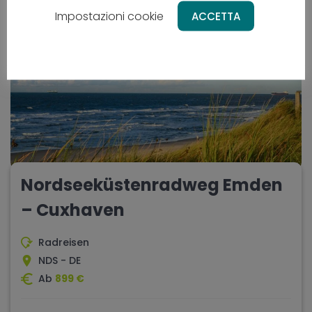
Impostazioni cookie
ACCETTA
Nordseeküstenradweg Emden
– Cuxhaven
Radreisen
NDS - DE
Ab
899 €