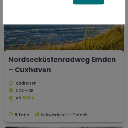
Nordseeküstenradweg Emden
– Cuxhaven
Radreisen
NDS - DE
Ab
899 €
8 Tage
Schwierigkeit - Einfach