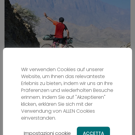
Oman auf zwei Rädern
Wir verwenden Cookies auf unserer
Radreisen
Website, um Ihnen das relevanteste
OM - Oman
Erlebnis zu bieten, indem wir uns an Ihre
Präferenzen und wiederholten Besuche
Ab
2669 €
erinnern. Indem Sie auf "Akzeptieren"
klicken, erklären Sie sich mit der
10 Tage
Schwierigkeit - media
Verwendung von ALLEN Cookies
einverstanden.
Impostazioni cookie
ACCETTA