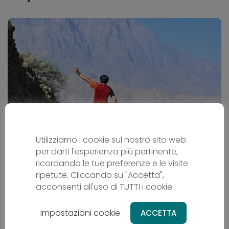
Utilizziamo i cookie sul nostro sito web
L´Oman in bicicletta
per darti l'esperienza più pertinente,
ricordando le tue preferenze e le visite
Cicloturismo
ripetute. Cliccando su "Accetta",
OM - Oman
acconsenti all'uso di TUTTI i cookie.
Da
2669 €
Impostazioni cookie
ACCETTA