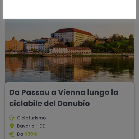
10 giorni
difficoltà - media
Da Passau a Vienna lungo la
ciclabile del Danubio
Cicloturismo
Bavaria - DE
Da
539 €