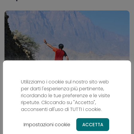
Utilizziamo i cookie sul nostro sito web
L´Oman in bicicletta
per darti l'esperienza più pertinente,
ricordando le tue preferenze e le visite
Cicloturismo
ripetute. Cliccando su "Accetta",
OM - Oman
acconsenti all'uso di TUTTI i cookie.
Da
2669 €
Impostazioni cookie
ACCETTA