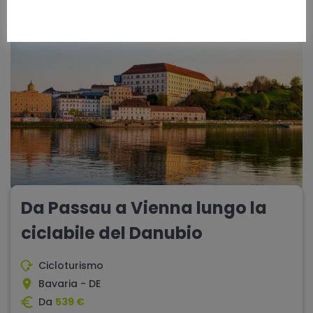
10 giorni
difficoltà - media
Da Passau a Vienna lungo la
ciclabile del Danubio
Cicloturismo
Bavaria - DE
Da
539 €