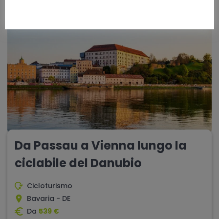
10 giorni
difficoltà - media
Da Passau a Vienna lungo la
ciclabile del Danubio
Cicloturismo
Bavaria - DE
Da
539 €