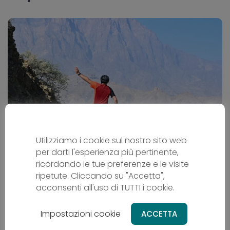
Utilizziamo i cookie sul nostro sito web
L´Oman in bicicletta
per darti l'esperienza più pertinente,
ricordando le tue preferenze e le visite
Cicloturismo
ripetute. Cliccando su "Accetta",
OM - Oman
acconsenti all'uso di TUTTI i cookie.
Da
2669 €
Impostazioni cookie
ACCETTA