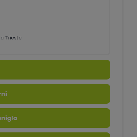
 a Trieste.
r
rni
onigla