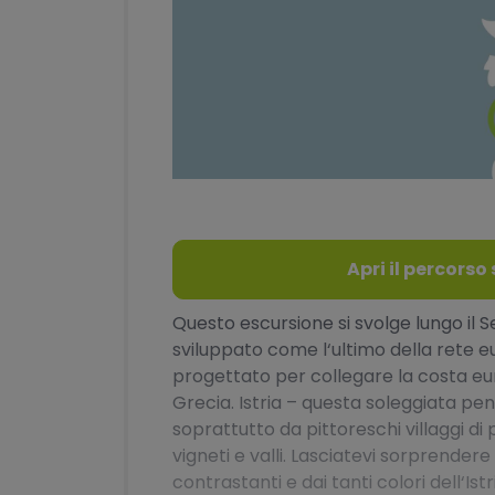
Apri il percors
Questo escursione si svolge lungo il 
sviluppato come l‘ultimo della rete eu
progettato per collegare la costa e
Grecia. Istria – questa soleggiata pe
soprattutto da pittoreschi villaggi di 
vigneti e valli. Lasciatevi sorprender
contrastanti e dai tanti colori dell‘Istr