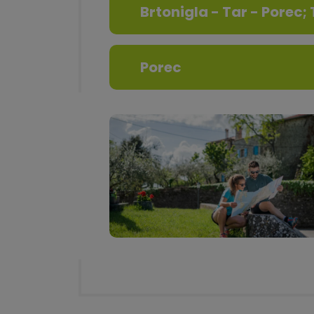
Brtonigla - Tar - Porec; 
Porec