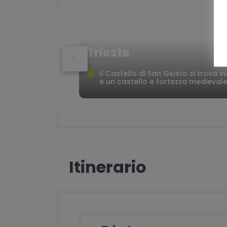
Documenti di viaggio dettagliati
(mappe, descrizione, luoghi da
visitare, numeri di telefono
importanti)
Trieste
Servizio di assistenza telefonica p
tutta la durata del tour
Il Castello di San Giusto si trova s
è un castello e fortezza medievale 
App per la navigazione
Itinerario