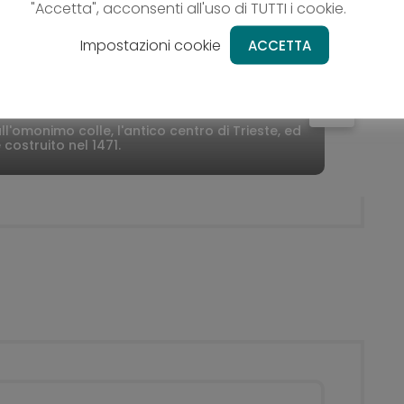
indicato alla voce “La quota
"Accetta", acconsenti all'uso di TUTTI i cookie.
comprende”
Impostazioni cookie
ACCETTA
er
Pira
ull'omonimo colle, l'antico centro di Trieste, ed
costruito nel 1471.
La p