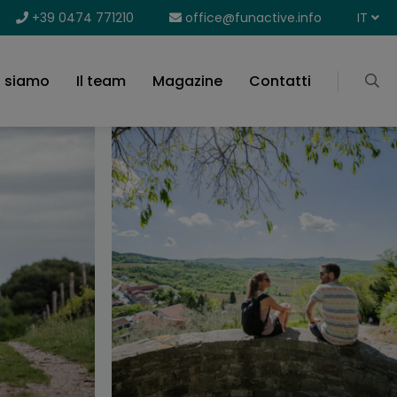
+39 0474 771210
office@funactive.info
IT
i siamo
Il team
Magazine
Contatti