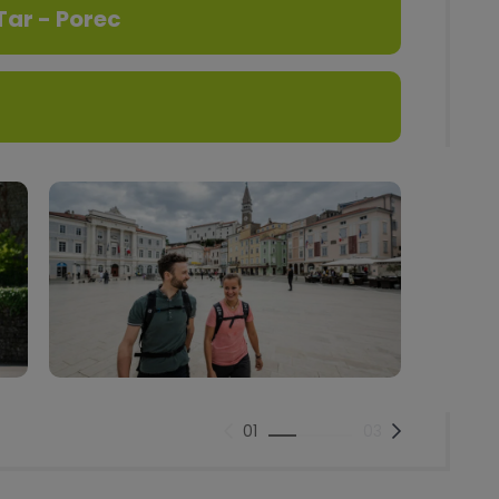
Tar - Porec
01
03