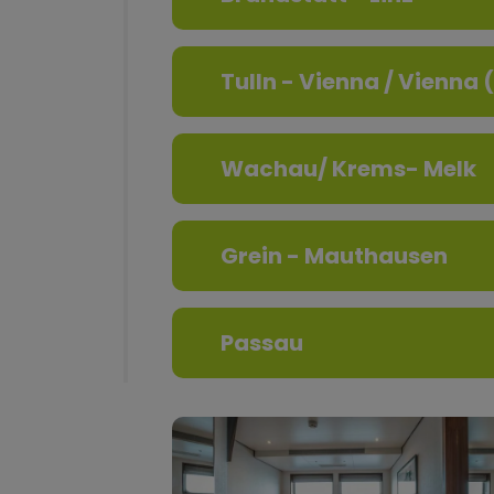
Tulln - Vienna / Vienna 
Wachau/ Krems- Melk
Grein - Mauthausen
Passau