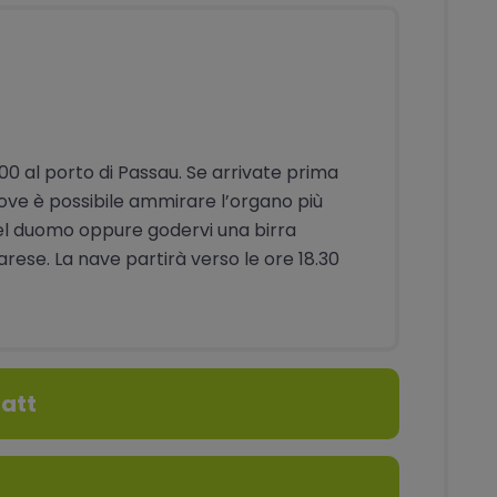
e
er
.00 al porto di Passau. Se arrivate prima
 dove è possibile ammirare l’organo più
el duomo oppure godervi una birra
arese. La nave partirà verso le ore 18.30
tatt