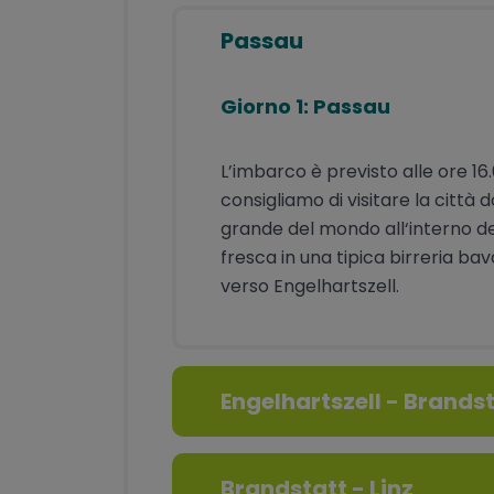
App e documenti di viaggio, 1 x
Passau
cabina in inglese o tedesco; tracc
GPS disponibili
Assicurazione medico/bagaglio
Giorno 1: Passau
Servizio di assistenza telefonica p
la durata del viaggio in inglese o
L’imbarco è previsto alle ore 16
tedesco
consigliamo di visitare la città
grande del mondo all‘interno d
fresca in una tipica birreria bav
verso Engelhartszell.
Engelhartszell - Brands
Brandstatt - Linz