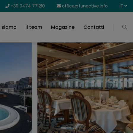
+39 0474 771210
office@funactive.info
IT
i siamo
Il team
Magazine
Contatti