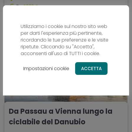
Da
2669 €
10 giorni
difficoltà - media
Utilizziamo i cookie sul nostro sito web
per darti l'esperienza più pertinente,
ricordando le tue preferenze e le visite
ripetute. Cliccando su "Accetta",
acconsenti all'uso di TUTTI i cookie.
Impostazioni cookie
ACCETTA
Da Passau a Vienna lungo la
ciclabile del Danubio