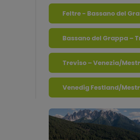
Feltre - Bassano del Gr
Bassano del Grappa – T
Treviso – Venezia/Mest
Venedig Festland/Mest