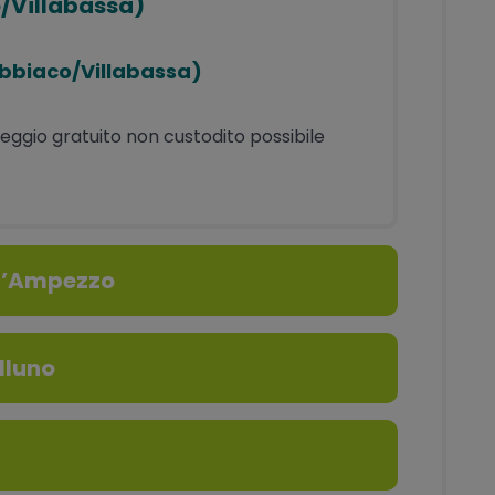
o/Villabassa)
Dobbiaco/Villabassa)
cheggio gratuito non custodito possibile
 d’Ampezzo
lluno