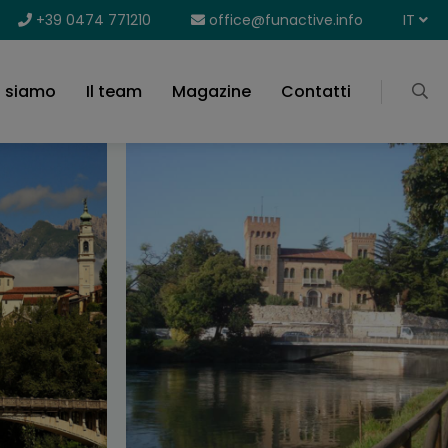
+39 0474 771210
office@funactive.info
IT
i siamo
Il team
Magazine
Contatti