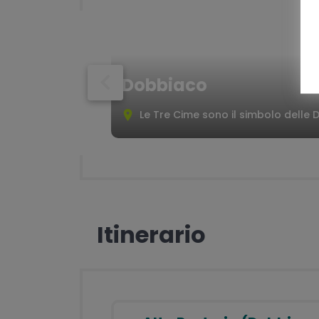
di telefono importanti)
App di navigazione
Servizio di assistenza telefonica p
tutta la durata del tour
Dobbiaco
Assicurazione medico/bagaglio
Le Tre Cime sono il simbolo delle 
Itinerario