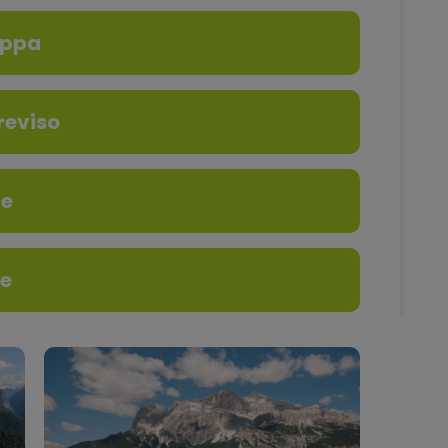
appa
reviso
re
re