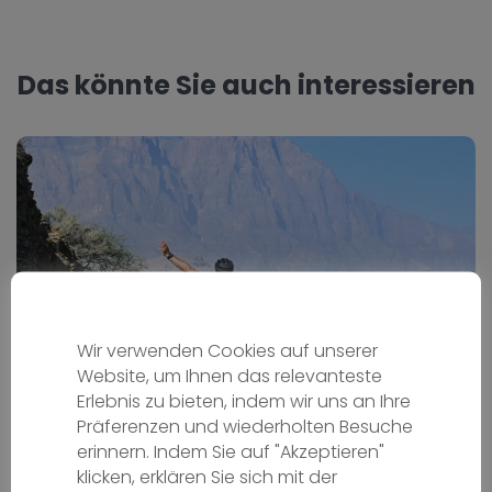
Das könnte Sie auch interessieren
Wir verwenden Cookies auf unserer
Website, um Ihnen das relevanteste
Erlebnis zu bieten, indem wir uns an Ihre
Oman auf zwei Rädern
Präferenzen und wiederholten Besuche
erinnern. Indem Sie auf "Akzeptieren"
Radreisen
klicken, erklären Sie sich mit der