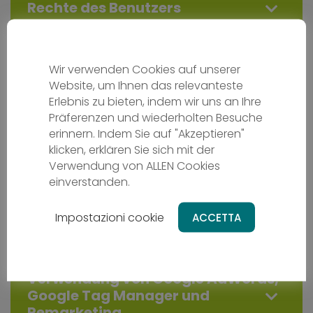
Rechte des Benutzers
Die Rechte des betroffenen Nutzers
Wir verwenden Cookies auf unserer
fassen wir nochmals wie folgt
Website, um Ihnen das relevanteste
zusammen:
Erlebnis zu bieten, indem wir uns an Ihre
Präferenzen und wiederholten Besuche
erinnern. Indem Sie auf "Akzeptieren"
klicken, erklären Sie sich mit der
Ort der Verarbeitung Ihrer
Verwendung von ALLEN Cookies
personenbezogenen Daten
einverstanden.
Impostazioni cookie
ACCETTA
Google Analytics
Verwendung von Google AdWords,
Google Tag Manager und
Remarketing