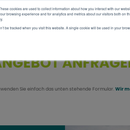
These cookies are used to collect information about how you interact with our webs
our browsing experience and for analytics and metrics about our visitors both on th
y.
Über
Tour
Info
on’t be tracked when you visit this website. A single cookie will be used in your b
ANGEBOT ANFRAGE
wenden Sie einfach das unten stehende Formular.
Wir m