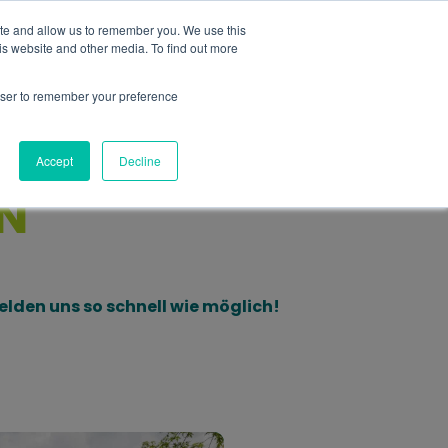
+39 0474 771210
office@funactive.info
DE
ite and allow us to remember you. We use this
is website and other media. To find out more
 uns
Das Team
Magazine
Kontakt
rowser to remember your preference
Accept
Decline
N
elden uns so schnell wie möglich!