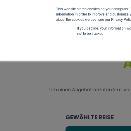
Katalog anfordern
FAQ
Günstiger reisen
This website stores cookies on your computer. 
information in order to improve and customize y
about the cookies we use, see our Privacy Polic
If you decline, your information w
not to be tracked.
Um einen Angebot anzufordern, ver
GEWÄHLTE REISE