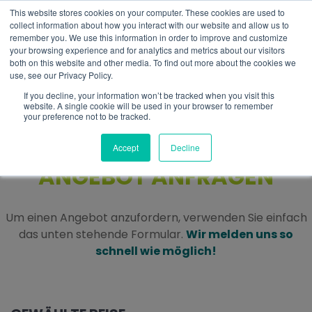
This website stores cookies on your computer. These cookies are used to
DE
collect information about how you interact with our website and allow us to
remember you. We use this information in order to improve and customize
your browsing experience and for analytics and metrics about our visitors
both on this website and other media. To find out more about the cookies we
use, see our Privacy Policy.
If you decline, your information won’t be tracked when you visit this
website. A single cookie will be used in your browser to remember
your preference not to be tracked.
Accept
Decline
ANGEBOT ANFRAGEN
Um einen Angebot anzufordern, verwenden Sie einfach
das unten stehende Formular.
Wir melden uns so
schnell wie möglich!