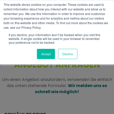
This website stores cookies on your computer. These cookies are used to
DE
collect information about how you interact with our website and allow us to
remember you. We use this information in order to improve and customize
your browsing experience and for analytics and metrics about our visitors
both on this website and other media. To find out more about the cookies we
use, see our Privacy Policy.
If you decline, your information won’t be tracked when you visit this
website. A single cookie will be used in your browser to remember
your preference not to be tracked.
Accept
Decline
ANGEBOT ANFRAGEN
Um einen Angebot anzufordern, verwenden Sie einfach
das unten stehende Formular.
Wir melden uns so
schnell wie möglich!