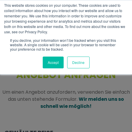
This website stores cookies on your computer. These cookies are used to
DE
collect information about how you interact with our website and allow us to
remember you. We use this information in order to improve and customize
your browsing experience and for analytics and metrics about our visitors
both on this website and other media. To find out more about the cookies we
use, see our Privacy Policy.
If you decline, your information won’t be tracked when you visit this
website. A single cookie will be used in your browser to remember
your preference not to be tracked.
Accept
Decline
ANGEBOT ANFRAGEN
Um einen Angebot anzufordern, verwenden Sie einfach
das unten stehende Formular.
Wir melden uns so
schnell wie möglich!