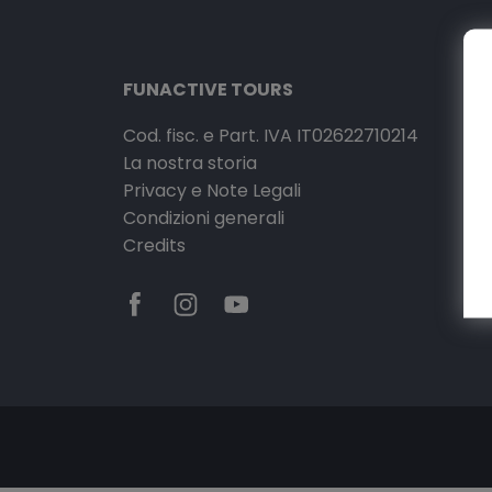
FUNACTIVE TOURS
Cod. fisc. e Part. IVA IT02622710214
La nostra storia
Privacy e Note Legali
Condizioni generali
Credits