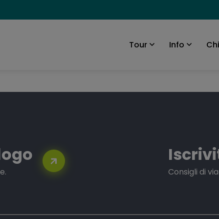
Ch
Tour
Info
alogo
Iscriv
e.
Consigli di v