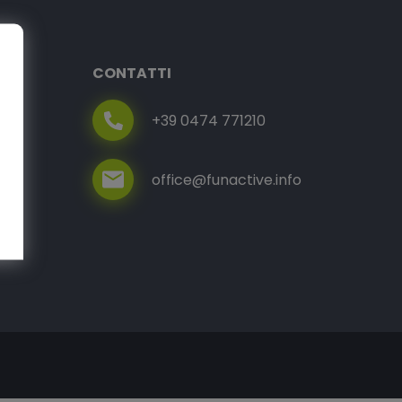
CONTATTI
+39 0474 771210
office@funactive.info