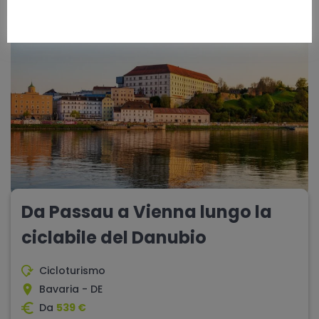
10 giorni
difficoltà - media
Da Passau a Vienna lungo la
ciclabile del Danubio
Cicloturismo
Bavaria - DE
Da
539 €