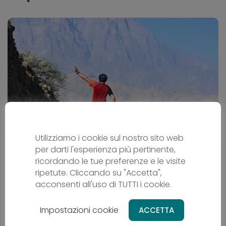
Utilizziamo i cookie sul nostro sito web
L´Oman in bicicletta
per darti l'esperienza più pertinente,
ricordando le tue preferenze e le visite
Cicloturismo
ripetute. Cliccando su "Accetta",
OM - Oman
acconsenti all'uso di TUTTI i cookie.
Da
2669 €
Impostazioni cookie
ACCETTA