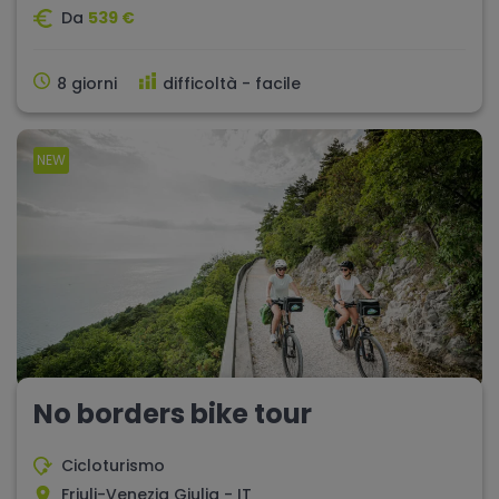
Da
539 €
8 giorni
difficoltà - facile
NEW
No borders bike tour
Cicloturismo
Friuli-Venezia Giulia - IT