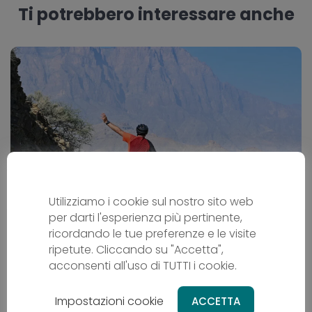
Ti potrebbero interessare anche
Utilizziamo i cookie sul nostro sito web
per darti l'esperienza più pertinente,
L´Oman in bicicletta
ricordando le tue preferenze e le visite
ripetute. Cliccando su "Accetta",
Cicloturismo
acconsenti all'uso di TUTTI i cookie.
OM - Oman
Da
2669 €
Impostazioni cookie
ACCETTA