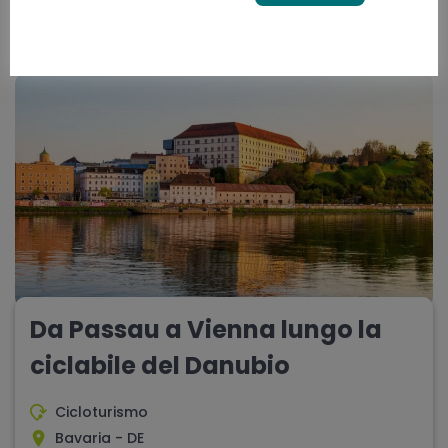
10 giorni
difficoltà - media
Da Passau a Vienna lungo la
ciclabile del Danubio
Cicloturismo
Bavaria - DE