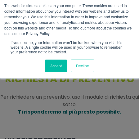
This website stores cookies on your computer. These cookies are used to
IT
collect information about how you interact with our website and allow us to
remember you. We use this information in order to improve and customize
your browsing experience and for analytics and metrics about our visitors
both on this website and other media. To find out more about the cookies we
use, see our Privacy Policy.
If you decline, your information won’t be tracked when you visit this
website. A single cookie will be used in your browser to remember
your preference not to be tracked.
Accept
Decline
RICHIESTA DI PREVENTIVO
Per richiedere un preventivo, usa il modulo di richiesta qui
sotto.
Ti risponderemo al più presto possibile.