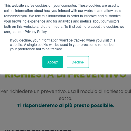
This website stores cookies on your computer. These cookies are used to
IT
collect information about how you interact with our website and allow us to
remember you. We use this information in order to improve and customize
your browsing experience and for analytics and metrics about our visitors
both on this website and other media. To find out more about the cookies we
use, see our Privacy Policy.
If you decline, your information won’t be tracked when you visit this
website. A single cookie will be used in your browser to remember
your preference not to be tracked.
Accept
Decline
RICHIESTA DI PREVENTIVO
Per richiedere un preventivo, usa il modulo di richiesta qui
sotto.
Ti risponderemo al più presto possibile.