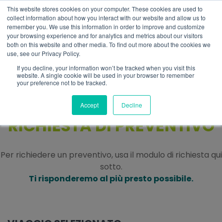
This website stores cookies on your computer. These cookies are used to
IT
collect information about how you interact with our website and allow us to
remember you. We use this information in order to improve and customize
your browsing experience and for analytics and metrics about our visitors
both on this website and other media. To find out more about the cookies we
use, see our Privacy Policy.
If you decline, your information won’t be tracked when you visit this
website. A single cookie will be used in your browser to remember
your preference not to be tracked.
Accept
Decline
RICHIESTA DI PREVENTIVO
Per richiedere un preventivo, usa il modulo di richiesta qui
sotto.
Ti risponderemo al più presto possibile.