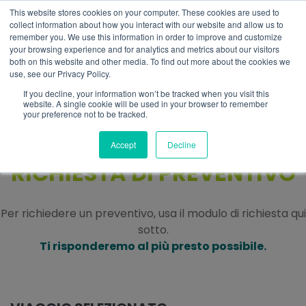
This website stores cookies on your computer. These cookies are used to
IT
collect information about how you interact with our website and allow us to
remember you. We use this information in order to improve and customize
your browsing experience and for analytics and metrics about our visitors
both on this website and other media. To find out more about the cookies we
use, see our Privacy Policy.
If you decline, your information won’t be tracked when you visit this
website. A single cookie will be used in your browser to remember
your preference not to be tracked.
Accept
Decline
RICHIESTA DI PREVENTIVO
Per richiedere un preventivo, usa il modulo di richiesta qui
sotto.
Ti risponderemo al più presto possibile.