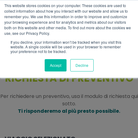
This website stores cookies on your computer. These cookies are used to
IT
collect information about how you interact with our website and allow us to
remember you. We use this information in order to improve and customize
your browsing experience and for analytics and metrics about our visitors
both on this website and other media. To find out more about the cookies we
use, see our Privacy Policy.
If you decline, your information won’t be tracked when you visit this
website. A single cookie will be used in your browser to remember
your preference not to be tracked.
Accept
Decline
RICHIESTA DI PREVENTIVO
Per richiedere un preventivo, usa il modulo di richiesta qui
sotto.
Ti risponderemo al più presto possibile.