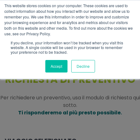
This website stores cookies on your computer. These cookies are used to
IT
collect information about how you interact with our website and allow us to
remember you. We use this information in order to improve and customize
your browsing experience and for analytics and metrics about our visitors
both on this website and other media. To find out more about the cookies we
use, see our Privacy Policy.
If you decline, your information won’t be tracked when you visit this
website. A single cookie will be used in your browser to remember
your preference not to be tracked.
Accept
Decline
RICHIESTA DI PREVENTIVO
Per richiedere un preventivo, usa il modulo di richiesta qui
sotto.
Ti risponderemo al più presto possibile.