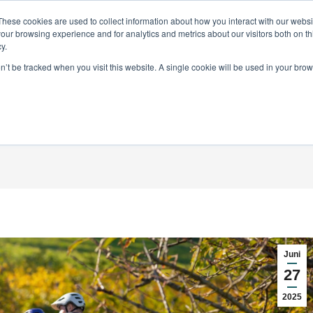
These cookies are used to collect information about how you interact with our webs
ontakt
our browsing experience and for analytics and metrics about our visitors both on th
y.
on’t be tracked when you visit this website. A single cookie will be used in your b
tige Fahrradwahl für deine 
Sie befinden sich hier:
Start
Fahrradreise
Die richtige Fahrradwahl für deine…
Juni
27
2025