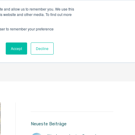
ite and allow us to remember you. We use this
is website and other media. To find out more
rowser to remember your preference
Radreisen
Accept
Decline
Neueste Beiträge