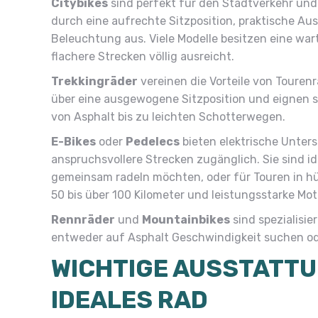
Citybikes
sind perfekt für den Stadtverkehr und
durch eine aufrechte Sitzposition, praktische A
Beleuchtung aus. Viele Modelle besitzen eine wa
flachere Strecken völlig ausreicht.
Trekkingräder
vereinen die Vorteile von Touren
über eine ausgewogene Sitzposition und eignen s
von Asphalt bis zu leichten Schotterwegen.
E-Bikes
oder
Pedelecs
bieten elektrische Unte
anspruchsvollere Strecken zugänglich. Sie sind id
gemeinsam radeln möchten, oder für Touren in h
50 bis über 100 Kilometer und leistungsstarke Mot
Rennräder
und
Mountainbikes
sind spezialisie
entweder auf Asphalt Geschwindigkeit suchen o
WICHTIGE AUSSTATTU
IDEALES RAD