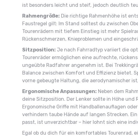
ist besonders leicht und steif, jedoch deutlich te
Rahmengröße:
Die richtige Rahmenhöhe ist ent
Faustregel gilt: Im Stand solltest du zwischen Ob
Tourenrädern mit tiefem Einstieg ist mehr Spiel
Rückenschmerzen, Knieproblemen und eingeschrän
Sitzposition:
Je nach Fahrradtyp variiert die opt
Tourenräder ermöglichen eine aufrechte, rückens
ungeübte Radfahrer angenehm ist. Bei Trekkingräd
Balance zwischen Komfort und Effizienz bietet. S
vorne gebeugte Haltung, die aerodynamischer ist,
Ergonomische Anpassungen:
Neben dem Rahmen
deine Sitzposition. Der Lenker sollte in Höhe und
Ergonomische Griffe mit Handballenauflagen oder
verhindern taube Hände auf langen Strecken. Ein 
passt, ist unverzichtbar – hier lohnt sich eine ind
Egal ob du dich für ein komfortables Tourenrad, e