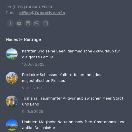
Tel. (0039)
0474 771210
E-mail:
office@funactive.info
Finden Sie uns auf:
Facebook
YouTube
Instagram
E-
Website
page
page
page
Mail
page
Neueste Beiträge
opens
opens
opens
page
opens
in
in
in
opens
in
Kärnten und seine Seen: der magische Aktivurlaub für
die ganze Familie
new
new
new
in
new
10. Juli 2025
window
window
window
new
window
window
Die Loire-Schlösser: Kulturerbe entlang des
majestätischen Flusses
9. Juli 2025
Toskana: Traumhafter Aktivurlaub zwischen Meer, Stadt
und Land
8. Juli 2025
Umbrien: Magische Naturlandschaften, Gastronomie und
antike Geschichte