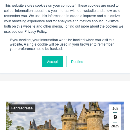
This website stores cookies on your computer. These cookies are used to
collect information about how you interact with our website and allow us to
remember you. We use this information in order to improve and customize
your browsing experience and for analytics and metrics about our visitors
both on this website and other media. To find out more about the cookies we
Die Loire-Schlösser: Kulturerbe
use, see our Privacy Policy.
entlang des majestätischen
If you decline, your information won’t be tracked when you visit this
website. A single cookie will be used in your browser to remember
your preference not to be tracked.
Flusses
Sie befinden sich hier:
Accept
Decline
Start
Fahrradreise
Die Loire-Schlösser: Kulturerbe entlang des…
Fahrradreise
Juli
9
2025