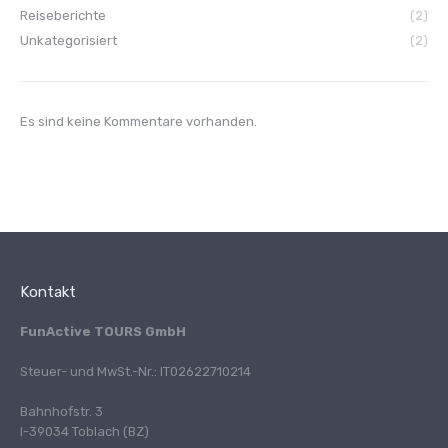
Reiseberichte
(2)
Unkategorisiert
(2)
Es sind keine Kommentare vorhanden.
Kontakt
FunActive TOURS GmbH
Steuer- und MwSt.-Nr.: IT02622710214
Bahnhofstr. 3
I-39034 Toblach (BZ)