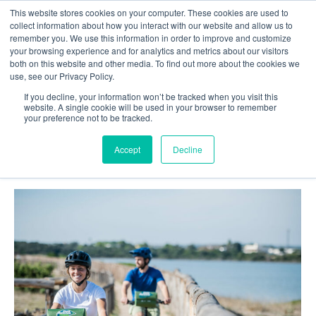
This website stores cookies on your computer. These cookies are used to
collect information about how you interact with our website and allow us to
remember you. We use this information in order to improve and customize
your browsing experience and for analytics and metrics about our visitors
both on this website and other media. To find out more about the cookies we
14. Marzo 2025
use, see our Privacy Policy.
Tu sei qui:
If you decline, your information won’t be tracked when you visit this
Home
2025
Marzo
14
website. A single cookie will be used in your browser to remember
your preference not to be tracked.
Accept
Decline